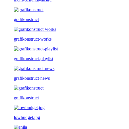
grafikonstruct
grafikonstruct-works
grafikonstruct-playlist
grafikonstruct-news
grafikonstruct
lowbudget.jpg