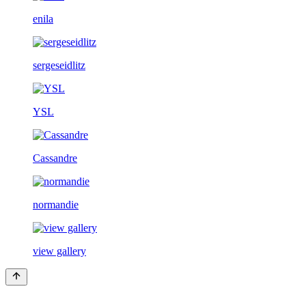
enila
sergeseidlitz
YSL
Cassandre
normandie
view gallery